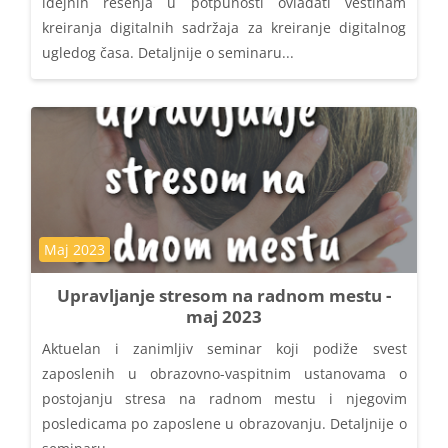
idejnih rešenja u potpunosti ovladati veštinam
kreiranja digitalnih sadržaja za kreiranje digitalnog
ugledog časa. Detaljnije o seminaru...
Kategorija kursa
Maj 2023
Upravljanje stresom na radnom mestu -
maj 2023
Aktuelan i zanimljiv seminar koji podiže svest
zaposlenih u obrazovno-vaspitnim ustanovama o
postojanju stresa na radnom mestu i njegovim
posledicama po zaposlene u obrazovanju. Detaljnije o