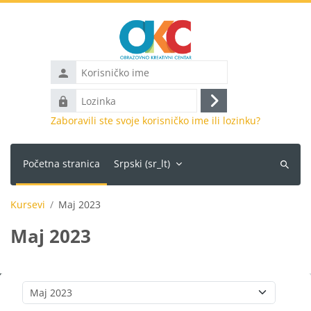
Idi na glavni sadržaj
Korisničko
ime
Lozinka
Prijava
Zaboravili ste svoje korisničko ime ili lozinku?
Početna stranica
Srpski ‎(sr_lt)‎
Pretraži
kurseve
Kursevi
Maj 2023
Maj 2023
Kategorije kurseva