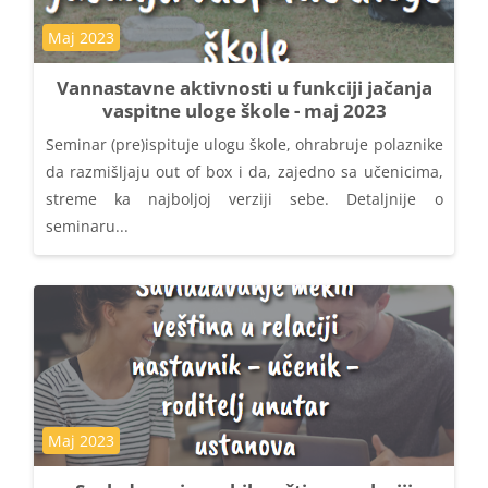
Kategorija kursa
Maj 2023
Vannastavne aktivnosti u funkciji jačanja
vaspitne uloge škole - maj 2023
Seminar (pre)ispituje ulogu škole, ohrabruje polaznike
da razmišljaju out of box i da, zajedno sa učenicima,
streme ka najboljoj verziji sebe. Detaljnije o
seminaru...
Kategorija kursa
Maj 2023