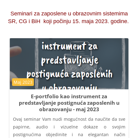
Seminari za zaposlene u obrazovnim sistemima
SR, CG i BiH koji počinju 15. maja 2023. godine.
Kategorija kursa
Maj 2023
E-portfolio kao instrument za
predstavljanje postignuća zaposlenih u
obrazovanju - maj 2023
Ovaj seminar Vam nudi mogućnost da naučite da sve
papirne, audio i vizuelne dokaze o svojim
postignućima objedinite i na elegantan način