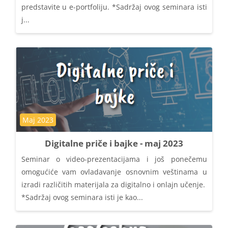
predstavite u e-portfoliju. *Sadržaj ovog seminara isti
j...
Kategorija kursa
Maj 2023
Digitalne priče i bajke - maj 2023
Seminar o video-prezentacijama i još ponečemu
omogućiće vam ovladavanje osnovnim veštinama u
izradi različitih materijala za digitalno i onlajn učenje.
*Sadržaj ovog seminara isti je kao...