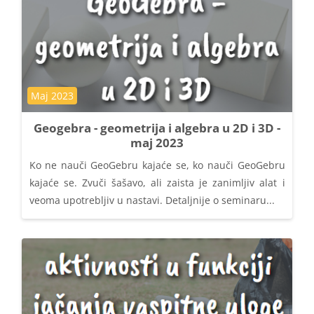
Kategorija kursa
Maj 2023
Geogebra - geometrija i algebra u 2D i 3D -
maj 2023
Ko ne nauči GeoGebru kajaće se, ko nauči GeoGebru
kajaće se. Zvuči šašavo, ali zaista je zanimljiv alat i
veoma upotrebljiv u nastavi. Detaljnije o seminaru...