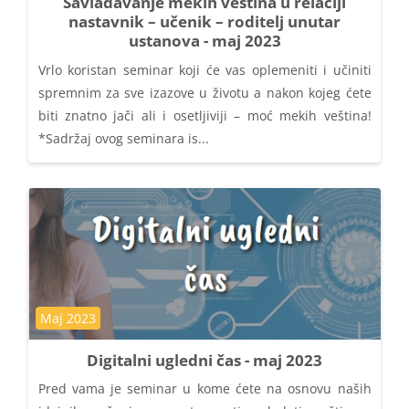
Savladavanje mekih veština u relaciji
nastavnik – učenik – roditelj unutar
ustanova - maj 2023
Vrlo koristan seminar koji će vas oplemeniti i učiniti
spremnim za sve izazove u životu a nakon kojeg ćete
biti znatno jači ali i osetljiviji – moć mekih veština!
*Sadržaj ovog seminara is...
Kategorija kursa
Maj 2023
Digitalni ugledni čas - maj 2023
Pred vama je seminar u kome ćete na osnovu naših