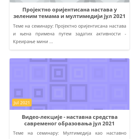
Пројектно оријентисана настава у
зеленим темама и мултимедији јул 2021
Теме на семинару: Пројектно оријентисана настава
и њена примена путем задатих активности -
Креирање мини ...
Kategorija kursa
Jul 2021
Видео-лекције - наставна средства
савременог образовања јул 2021
Теме на семинару: Мултимедија као наставно