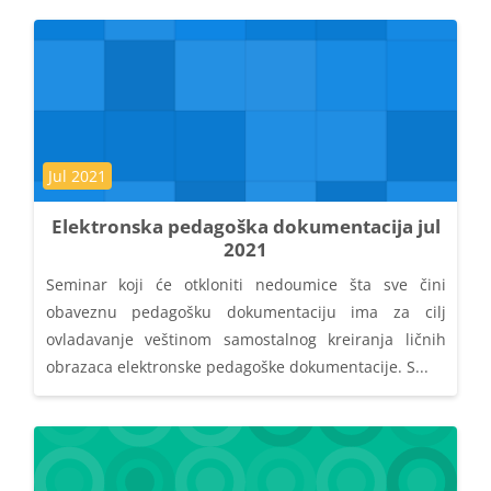
Kategorija kursa
Jul 2021
Elektronska pedagoška dokumentacija jul
2021
Seminar koji će otkloniti nedoumice šta sve čini
obaveznu pedagošku dokumentaciju ima za cilj
ovladavanje veštinom samostalnog kreiranja ličnih
obrazaca elektronske pedagoške dokumentacije. S...