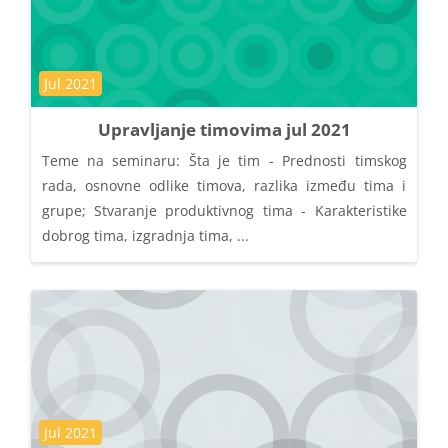
Kategorija kursa
Jul 2021
Upravljanje timovima jul 2021
Teme na seminaru: Šta je tim - Prednosti timskog
rada, osnovne odlike timova, razlika između tima i
grupe; Stvaranje produktivnog tima - Karakteristike
dobrog tima, izgradnja tima, ...
Kategorija kursa
Jul 2021