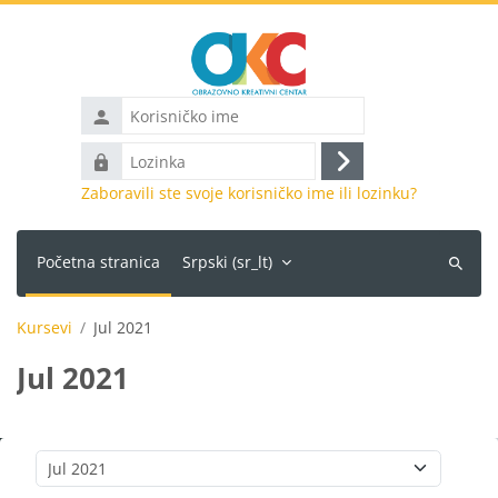
Idi na glavni sadržaj
Korisničko
ime
Lozinka
Prijava
Zaboravili ste svoje korisničko ime ili lozinku?
Početna stranica
Srpski ‎(sr_lt)‎
Pretraži
kurseve
Kursevi
Jul 2021
Jul 2021
Kategorije kurseva