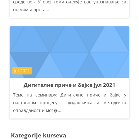
средство - У овој теми очекује вас упознавање са
појмом и врста...
Kategorija kursa
Jul 2021
Дигиталне приче и бајке јул 2021
Теме на семинару: Дигиталне приче и бајке у
наставном процесу – дидактичка и методичка
оправданост и мог�...
Kategorije kurseva