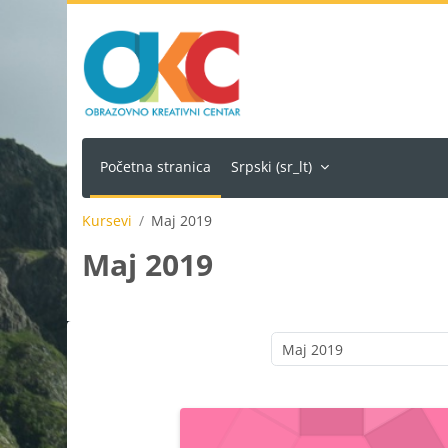
Idi na glavni sadržaj
Početna stranica
Srpski ‎(sr_lt)‎
Kursevi
Maj 2019
Maj 2019