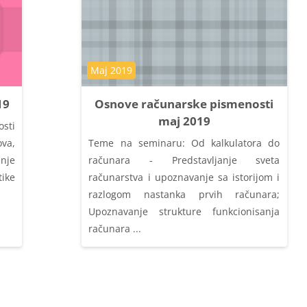
Kategorija kursa
Maj 2019
19
Osnove računarske pismenosti
maj 2019
osti
va,
Teme na seminaru: Od kalkulatora do
nje
računara - Predstavljanje sveta
ike
računarstva i upoznavanje sa istorijom i
razlogom nastanka prvih računara;
Upoznavanje strukture funkcionisanja
računara ...