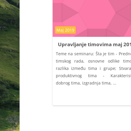
Kategorija kursa
Maj 2019
Upravljanje timovima maj 20
Teme na seminaru: Šta je tim - Predn
timskog rada, osnovne odlike timo
razlika između tima i grupe; Stvara
produktivnog tima - Karakterist
dobrog tima, izgradnja tima, ...