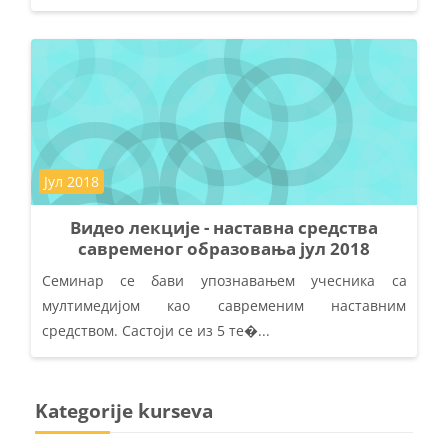
Kategorija kursa
Јул 2018
Видео лекције - наставна средства
савременог образовања јул 2018
Семинар се бави упознавањем учесника са
мултимедијом као савременим наставним
средством. Састоји се из 5 те�...
Kategorije kurseva