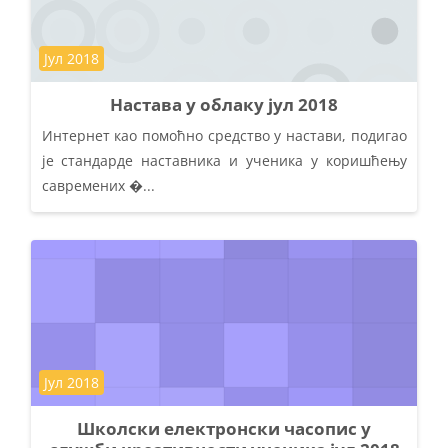
Kategorija kursa
Јул 2018
Настава у облаку јул 2018
Интернет као помоћно средство у настави, подигао
је стандарде наставника и ученика у коришћењу
савремених �...
Kategorija kursa
Јул 2018
Школски електронски часопис у