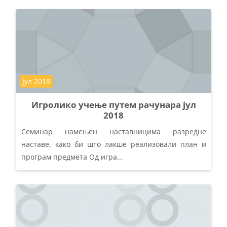
Kategorija kursa
Јул 2018
Игролико учење путем рачунара јул
2018
Семинар намењен наставницима разредне
наставе, како би што лакше реализовали план и
програм предмета Од игра...