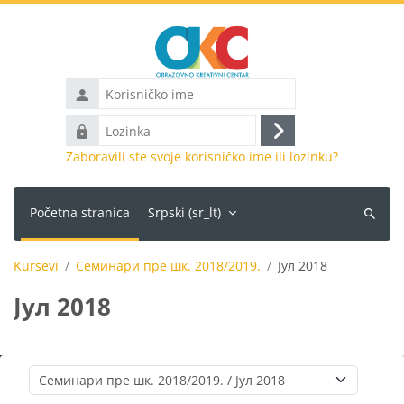
Idi na glavni sadržaj
Korisničko
ime
Lozinka
Prijava
Zaboravili ste svoje korisničko ime ili lozinku?
Početna stranica
Srpski ‎(sr_lt)‎
Pretraži
kurseve
Kursevi
Семинари пре шк. 2018/2019.
Јул 2018
Јул 2018
Kategorije kurseva