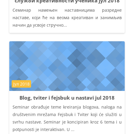
служби креативности ученика јул 2018
Семинар намењен наставницима разредне
наставе, који ће на веома креативан и занимљив
начин да усвоје стручно...
Kategorija kursa
Јул 2018
Blog, tviter i fejsbuk u nastavi jul 2018
Seminar obrađuje teme kreiranja blogova, naloga na
društvenim mrežama Fejsbuk i Tviter koji će služiti u
svrhu nastave. Seminar je koncipiran kroz 6 tema i u
potpunosti je interaktivan. U ...