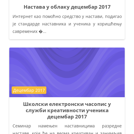
Настава у облаку децембар 2017
Интернет као помоћно средство у настави, подигао
је стандарде наставника и ученика у коришћењу
савремених �...
Course category
Децембар 2017
Школски електронски часопис у
служби креативности ученика
децембар 2017
Семинар намењен наставницима разредне
наставе, који ће на веома креативан и занимљив