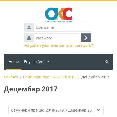
Skip to main content
Username
Password
Log
Forgotten your username or password?
in
Home
English ‎(en)‎
Search
courses
Courses
Семинари пре шк. 2018/2019.
Децембар 2017
Децембар 2017
Course categories