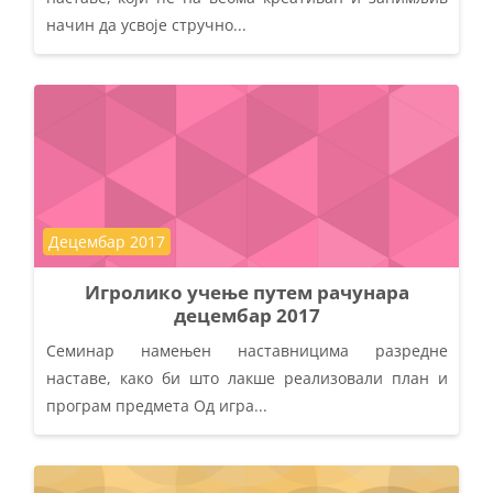
начин да усвоје стручно...
Course category
Децембар 2017
Игролико учење путем рачунара
децембар 2017
Семинар намењен наставницима разредне
наставе, како би што лакше реализовали план и
програм предмета Од игра...