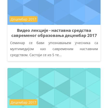
Course category
Децембар 2017
Видео лекције - наставна средства
савременог образовања децембар 2017
Семинар се бави упознавањем учесника са
мултимедијом као савременим наставним
средством. Састоји се из 5 те...
Course category
Децембар 2017