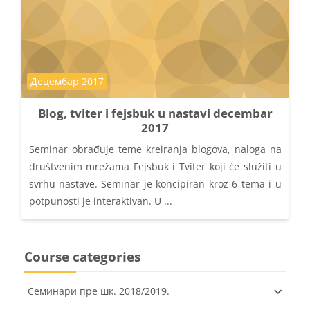
Course category
Децембар 2017
Blog, tviter i fejsbuk u nastavi decembar
2017
Seminar obrađuje teme kreiranja blogova, naloga na
društvenim mrežama Fejsbuk i Tviter koji će služiti u
svrhu nastave. Seminar je koncipiran kroz 6 tema i u
potpunosti je interaktivan. U ...
Course categories
Семинари пре шк. 2018/2019.