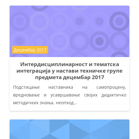
Course category
Децембар 2017
Интердисциплинарност и тематска
интеграција у настави техничке групе
предмета децембар 2017
Подстицање наставника на самопроцену,
вредновање и усавршавање својих дидактичко
методичких знања, неопход...