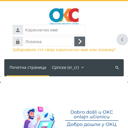
Иди на главни садржај
Корисничко
име
Отв
Лозинка
Пријава
Заборавили сте своје корисничко име или лозинку?
Почетна страница
Српски ‎(sr_cr)‎
Претра
курсеве
Блокови